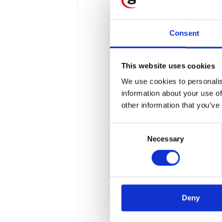
Consent
This website uses cookies
Dziecięca cieka
We use cookies to personalis
information about your use of
umysły naszego 
other information that you’ve
Mieliśmy przyjemność obją
Consent
rozwiązań IoT i lidera zes
Necessary
Selection
W niniejszym wywiadzie py
pasjonatów technologii.
3 min
Deny