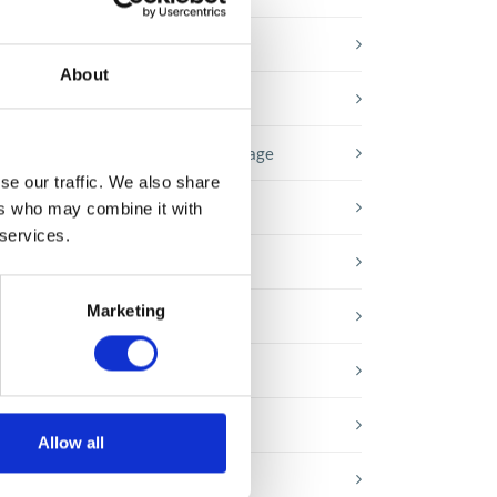
Baza wiedzy
About
E-booki
Historie sukcesu front page
se our traffic. We also share
Inicjatywy pracowników
ers who may combine it with
 services.
Low-code&no-code
ta
.
Marketing
Porady karierowe
Rozwiązania Microsoft
Technologie jutra
Allow all
Trendy w SAP-ie