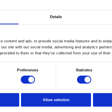
Details
wość stworzyła najwybitniejsze
e content and ads, to provide social media features and to analy
 our site with our social media, advertising and analytics partn
świata
 provided to them or that they’ve collected from your use of their
ć patronatem najnowszą publikację Pawła Skiby, architek
połu RapidLab, który z Apollogic związany jest od 2009 roku
Preferences
Statistics
tamy go o kulisy powstawania książki dla najmłodszych
Allow selection