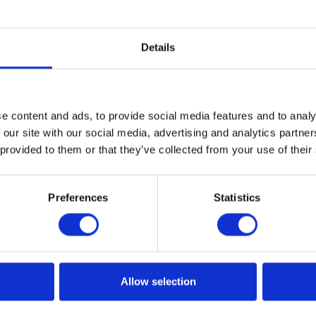
Details
wość stworzyła najwybitniejsze
e content and ads, to provide social media features and to analy
 our site with our social media, advertising and analytics partn
świata
 provided to them or that they’ve collected from your use of their
ć patronatem najnowszą publikację Pawła Skiby, architek
połu RapidLab, który z Apollogic związany jest od 2009 roku
Preferences
Statistics
tamy go o kulisy powstawania książki dla najmłodszych
Allow selection