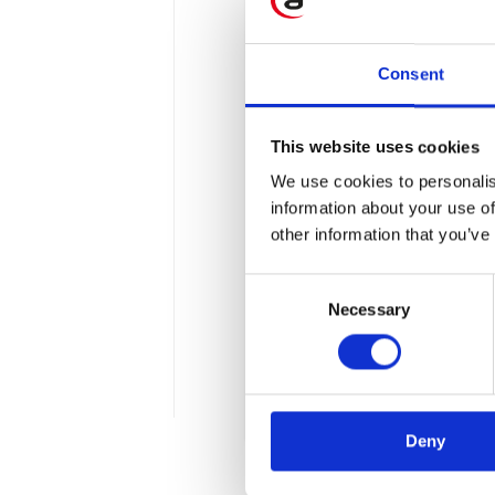
Consent
This website uses cookies
Dziecięca cieka
We use cookies to personalis
information about your use of
umysły naszego 
other information that you’ve
Mieliśmy przyjemność obją
Consent
rozwiązań IoT i lidera zes
Necessary
Selection
W niniejszym wywiadzie py
pasjonatów technologii.
3 min
Deny