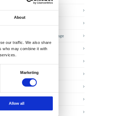
Baza wiedzy
About
E-booki
Historie sukcesu front page
se our traffic. We also share
Inicjatywy pracowników
ers who may combine it with
 services.
Low-code&no-code
ta
.
Marketing
Porady karierowe
Rozwiązania Microsoft
Technologie jutra
Allow all
Trendy w SAP-ie