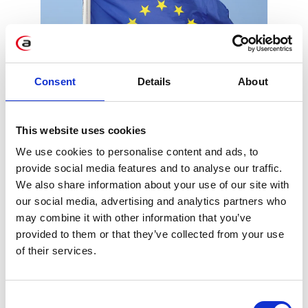
Consent
Details
About
GDPR/ RODO – nowe
prawo Unii
This website uses cookies
Europejskiej dla firm
We use cookies to personalise content and ads, to
provide social media features and to analyse our traffic.
Już od 25 maja 2018 r. każda firma
We also share information about your use of our site with
our social media, advertising and analytics partners who
przetwarzająca dane osobowe obywateli
may combine it with other information that you’ve
Unii Europejskiej będzie musiała sprostać
provided to them or that they’ve collected from your use
nowym obowiązkom w związku z
of their services.
rozporządzeniem UE 2016/679 General
Data Protection Regulation (GDPR) wraz
z przepisami krajowymi, czyli
Consent