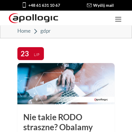
+48 61 631 10 67
Wyślij mail
Home
gdpr
23
LIP
Nie takie RODO
straszne? Obalamy