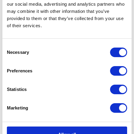
our social media, advertising and analytics partners who
KATEGORIE
may combine it with other information that you’ve
provided to them or that they’ve collected from your use
of their services.
Aktualności prawne
Baza wiedzy
Consent
Necessary
Selection
E-booki
Preferences
Historie sukcesu front page
Inicjatywy pracowników
Statistics
Low-code&no-code
Marketing
Porady karierowe
Rozwiązania Microsoft