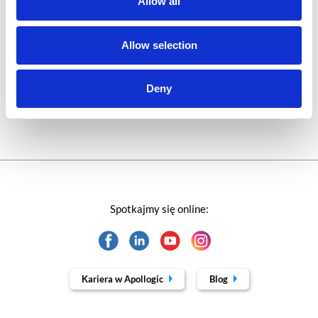
Allow all
Technologie jutra
Allow selection
Trendy w SAP-ie
Deny
Webinar
Spotkajmy się online:
Kariera w Apollogic
Blog