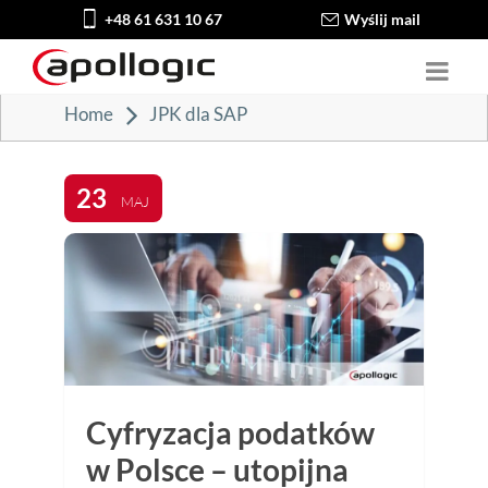
+48 61 631 10 67
Wyślij mail
Home
JPK dla SAP
23
MAJ
Cyfryzacja podatków
w Polsce – utopijna