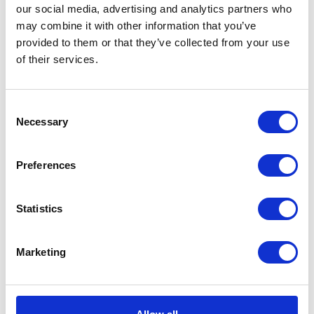
our social media, advertising and analytics partners who
KATEGORIE
may combine it with other information that you’ve
provided to them or that they’ve collected from your use
of their services.
Aktualności prawne
Baza wiedzy
Consent
Necessary
Selection
E-booki
Preferences
Historie sukcesu front page
Inicjatywy pracowników
Statistics
Low-code&no-code
Marketing
Porady karierowe
Rozwiązania Microsoft