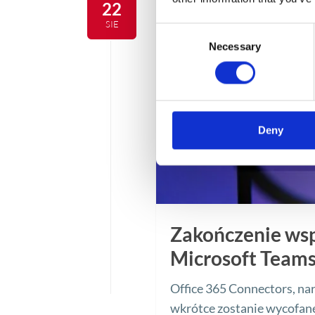
22
SIE
Consent
Necessary
Selection
Deny
Zakończenie wsp
Microsoft Teams
Office 365 Connectors, nar
wkrótce zostanie wycofane.