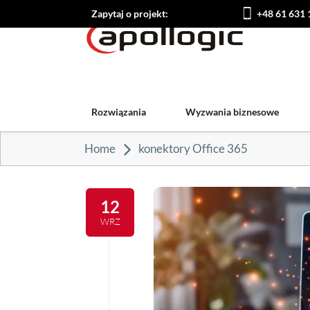
Zapytaj o projekt:
+48 61 631 
Rozwiązania
Wyzwania biznesowe
Home
konektory Office 365
12
WRZ