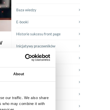
Baza wiedzy
E-booki
Historie sukcesu front page
w
Inicjatywy pracowników
Low-code&no-code
a
Porady karierowe
About
Rozwiązania Microsoft
Technologie jutra
se our traffic. We also share
ers who may combine it with
Trendy w SAP-ie
 services.