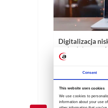
Digitalizacja ni
code. Jak zaczą
Platform?
W artykule przyjrzymy się,
Consent
także jakie korzyści może p
4 min
This website uses cookies
We use cookies to personalis
information about your use of
other information that you’ve