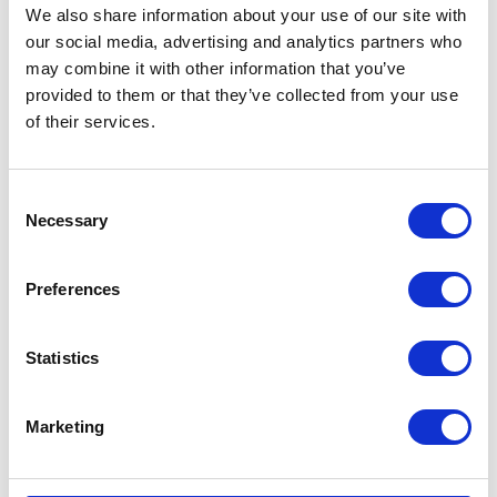
We also share information about your use of our site with
our social media, advertising and analytics partners who
may combine it with other information that you’ve
KATEGORIE
provided to them or that they’ve collected from your use
of their services.
Aktualności prawne
Consent
Baza wiedzy
Necessary
Selection
E-booki
Preferences
Historie sukcesu front page
Statistics
Inicjatywy pracowników
Marketing
Low-code&no-code
Porady karierowe