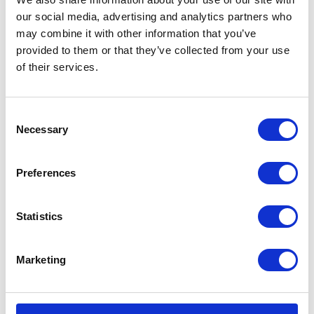
our social media, advertising and analytics partners who
may combine it with other information that you’ve
KATEGORIE
provided to them or that they’ve collected from your use
of their services.
Aktualności prawne
Baza wiedzy
Consent
Necessary
Selection
E-booki
Preferences
Historie sukcesu front page
Statistics
Inicjatywy pracowników
Low-code&no-code
Marketing
Porady karierowe