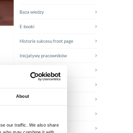
Baza wiedzy
E-booki
Historie sukcesu front page
Inicjatywy pracowników
Low-code&no-code
h
Porady karierowe
About
Rozwiązania Microsoft
Technologie jutra
se our traffic. We also share
Trendy w SAP-ie
ers who may combine it with