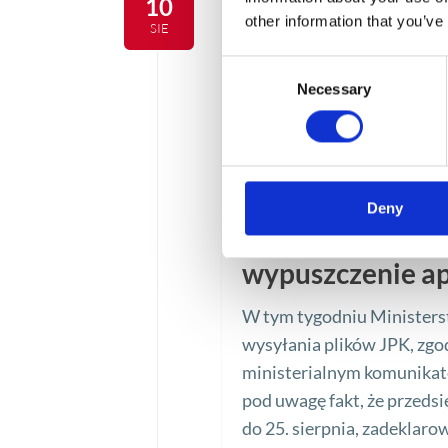
10
other information that you’ve
SIE
Consent
Necessary
Selection
Deny
Aktualizacja JP
wypuszczenie apl
W tym tygodniu Ministerst
wysyłania plików JPK, zgo
ministerialnym komunikate
pod uwagę fakt, że przeds
do 25. sierpnia, zadeklar