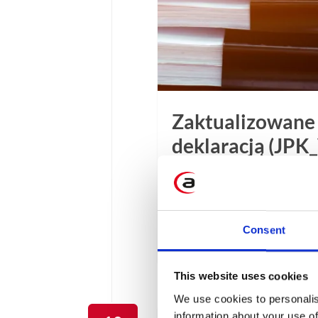
Zaktualizowane
deklaracją (JP
Resort finansów poinformo
deklaracją – JPK_V7M i JP
zmian i co to oznacza dla 
Consent
1 min
This website uses cookies
We use cookies to personalis
information about your use of