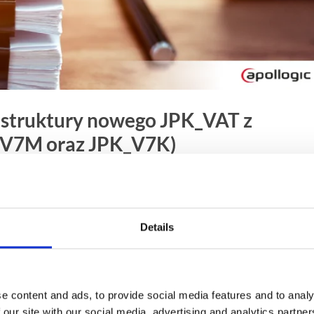
 struktury nowego JPK_VAT z
K_V7M oraz JPK_V7K)
wał o aktualizacji struktur XML nowego pliku JPK_VAT z
K_V7K na ePUAP. Dowiedz się, jaki był cel wprowadzonyc
przedsiębiorców.
Details
e content and ads, to provide social media features and to analy
 our site with our social media, advertising and analytics partn