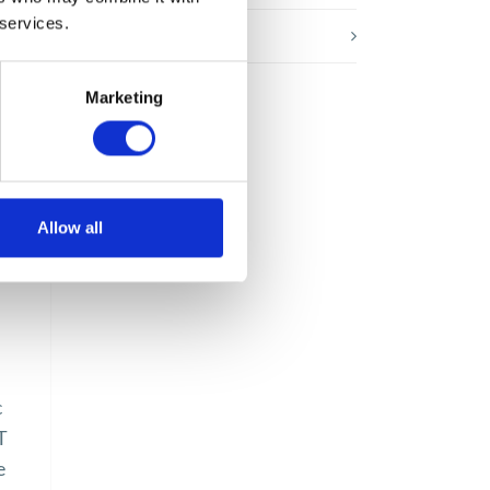
 services.
Webinar
Marketing
Allow all
c
T
e