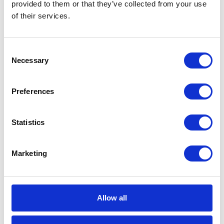
przygotowania do wdrożenia
provided to them or that they’ve collected from your use
rozwiązania?
of their services.
mar 1, 2023
Consent
Necessary
Selection
Preferences
Statistics
Krajowy System e-Faktur – czas
Marketing
start!
paź 11, 2021
Allow all