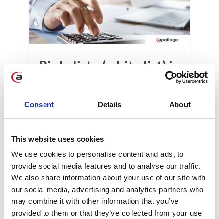
Biała lista (white list) i
płatność podzielona
(split payment) –
Consent
Details
About
zmiany związane z
kryzysem COVID-19
This website uses cookies
Sejm uchwalił ustawę ograniczającą
We use cookies to personalise content and ads, to
przypadki nałożenia sankcji za
provide social media features and to analyse our traffic.
We also share information about your use of our site with
dokonywanie płatności na rachunek spoza
our social media, advertising and analytics partners who
białej listy. Najważniejsza zmiana dotyczy
may combine it with other information that you’ve
zwolnienia z obowiązku sprawdzania
provided to them or that they’ve collected from your use