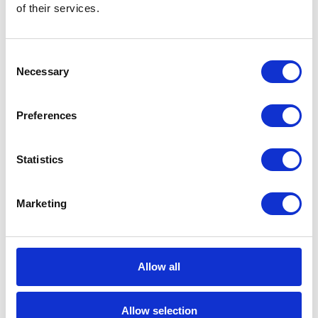
rachunku na białej liście podczas
of their services.
stosowania mechanizmu split payment.
Podatnikom nie będą groziły, tak jak do tej
Consent
pory, sankcje w VAT, PIT i CIT.
Necessary
Selection
2 min
Preferences
Statistics
Marketing
KATEGORIE
Allow all
Aktualności prawne
Allow selection
Baza wiedzy