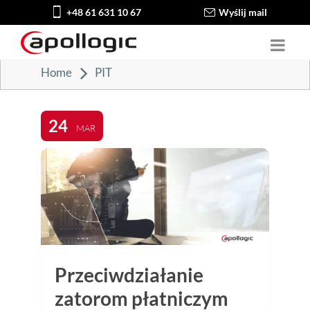
+48 61 631 10 67
Wyślij mail
Home
PIT
24
MAR
Przeciwdziałanie
zatorom płatniczym