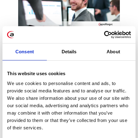
Jak zostać
Konsultantem SAP?
Consent
Details
About
[rady naszych
pracowników]
This website uses cookies
We use cookies to personalise content and ads, to
Praca Konsultanta SAP jest postrzegana
provide social media features and to analyse our traffic.
jako zawód pewny i bezpieczny. Statystyki
We also share information about your use of our site with
mówią, że jest to jedna z najbardziej
our social media, advertising and analytics partners who
przyszłościowych i opłacalnych ścieżek
may combine it with other information that you’ve
provided to them or that they’ve collected from your use
kariery. Jednak wokół tego zawodu, który
of their services.
może być realizowany na wielu polach,