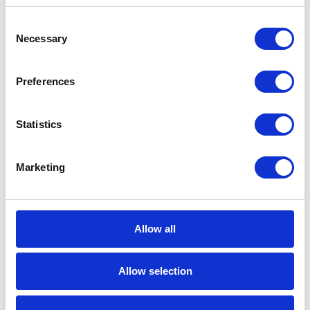
narosło wiele mitów. Jak w rzeczywistości
wygląda praca w tej branży i jak zostać
Consent
Necessary
Konsultantem SAP? Odpowiedzi na te
Selection
pytania postanowiliśmy zasięgnąć z
pierwszej ręki - u naszych pracowników.
Preferences
3 min
Statistics
Marketing
30
MAJ
Allow all
Allow selection