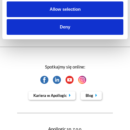
Trendy w SAP-ie
Allow selection
Webinar
Deny
Spotkajmy się online:
Kariera w Apollogic
Blog
Apollogic sp. z o.o.