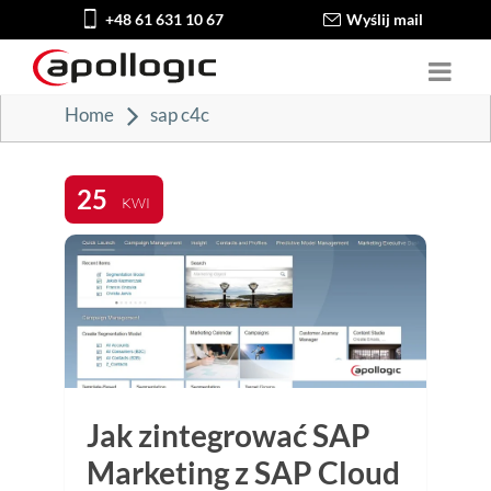
+48 61 631 10 67
Wyślij mail
Home
sap c4c
25
KWI
Jak zintegrować SAP
Marketing z SAP Cloud