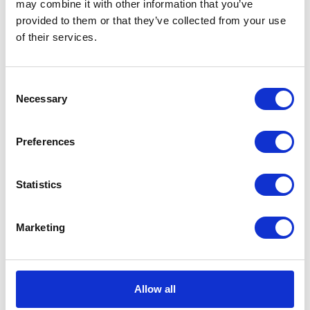
may combine it with other information that you’ve
Aktualności prawne
provided to them or that they’ve collected from your use
of their services.
Baza wiedzy
Consent
E-booki
Necessary
Selection
Historie sukcesu front page
Preferences
Inicjatywy pracowników
Statistics
Low-code&no-code
Porady karierowe
Marketing
Rozwiązania Microsoft
Allow all
Technologie jutra