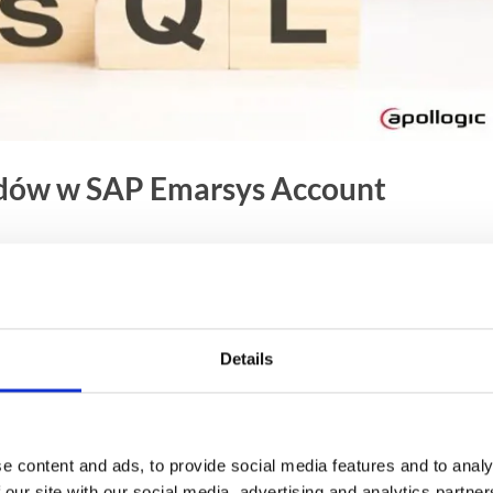
adów w SAP Emarsys Account
y standardowy cykl kwalifikacji leadów, który polega na
ielu odrębnych, ale współpracujących procesów
Details
e content and ads, to provide social media features and to analy
 our site with our social media, advertising and analytics partn