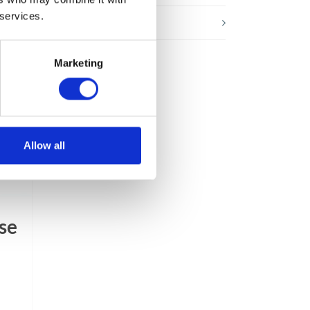
 services.
Webinar
Marketing
Allow all
se