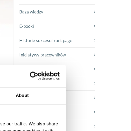
Baza wiedzy
E-booki
Historie sukcesu front page
Inicjatywy pracowników
Low-code&no-code
Porady karierowe
About
Rozwiązania Microsoft
Technologie jutra
se our traffic. We also share
Trendy w SAP-ie
ers who may combine it with