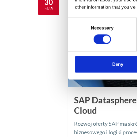
30
other information that you’ve
MAR
Consent
Necessary
Selection
Deny
SAP Datasphere
Cloud
Rozwój oferty SAP ma skró
biznesowego i logiki proc