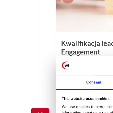
Kwalifikacja le
Engagement
W tym artykule przybliżym
zbudowaniu w Emarsysie w
automatyzacji.
Consent
3 min
This website uses cookies
We use cookies to personalis
information about your use of