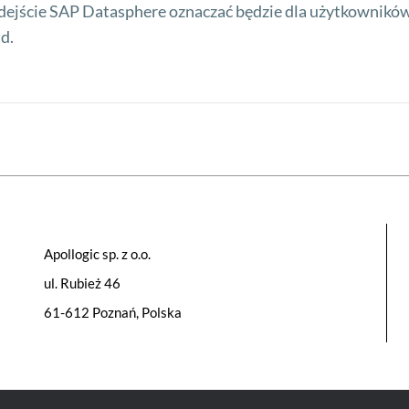
nadejście SAP Datasphere oznaczać będzie dla użytkownikó
d.
Apollogic sp. z o.o.
ul. Rubież 46
61-612 Poznań, Polska