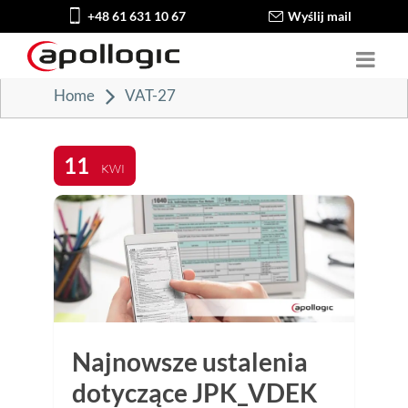
+48 61 631 10 67
Wyślij mail
Home
VAT-27
11
KWI
Najnowsze ustalenia
dotyczące JPK_VDEK