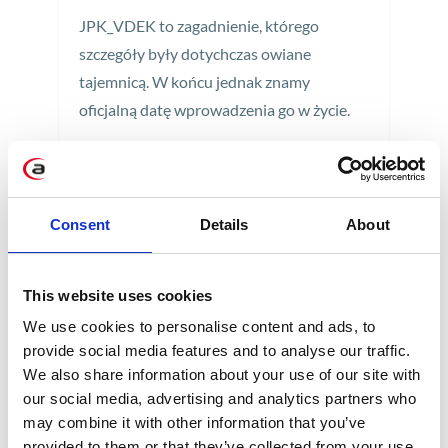
JPK_VDEK to zagadnienie, którego
szczegóły były dotychczas owiane
tajemnicą. W końcu jednak znamy
oficjalną datę wprowadzenia go w życie.
2 min
Consent
Details
About
This website uses cookies
We use cookies to personalise content and ads, to
provide social media features and to analyse our traffic.
KATEGORIE
We also share information about your use of our site with
our social media, advertising and analytics partners who
Aktualności prawne
may combine it with other information that you’ve
provided to them or that they’ve collected from your use