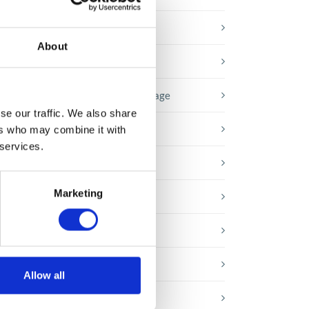
Baza wiedzy
About
E-booki
Historie sukcesu front page
se our traffic. We also share
Inicjatywy pracowników
ers who may combine it with
 services.
Low-code&no-code
s.
rs
Marketing
Porady karierowe
ań.
Rozwiązania Microsoft
Technologie jutra
Allow all
Trendy w SAP-ie