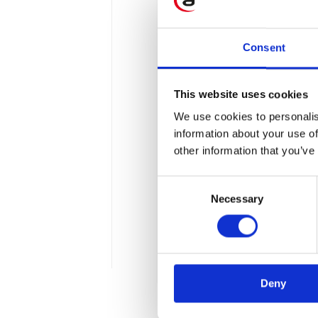
Consent
This website uses cookies
Dlaczego Call Ce
We use cookies to personalis
information about your use of
interfejsy?
other information that you’ve
Wiele dużych firm i korpor
Consent
Świadczą one najczęściej u
Necessary
Selection
składają się zazwyczaj z d
Należą do nich między inn
3 min
Deny