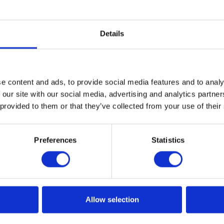
Details
nters potrzebne są przejrzyste
e content and ads, to provide social media features and to analy
 our site with our social media, advertising and analytics partn
 provided to them or that they’ve collected from your use of their
acji zmaga się z problemem zarządzania swoimi Call Center
sługi związane z Obsługą Klientów i Sprzedażą. Call cente
Preferences
Statistics
użych zespołów, które muszą obsłużyć wiele transakcji i zad
ymi odpowiedzi na reklamacje i problemy klientów.
Allow selection