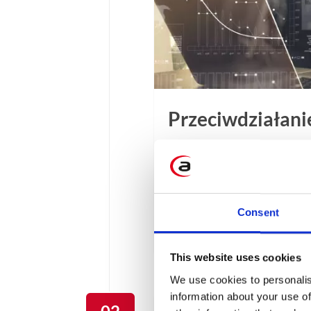
Przeciwdziałani
Wyzwania związane z utrz
płatniczych są barierą ro
pozycję wierzycieli, usta
nadmiernym opóźnieniom 
Consent
2 min
This website uses cookies
We use cookies to personalis
information about your use of