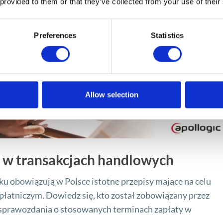
 provided to them or that they’ve collected from your use of their
Preferences
Statistics
Allow selection
e w transakcjach handlowych
ku obowiązują w Polsce istotne przepisy mające na celu
płatniczym. Dowiedz się, kto został zobowiązany przez
sprawozdania o stosowanych terminach zapłaty w