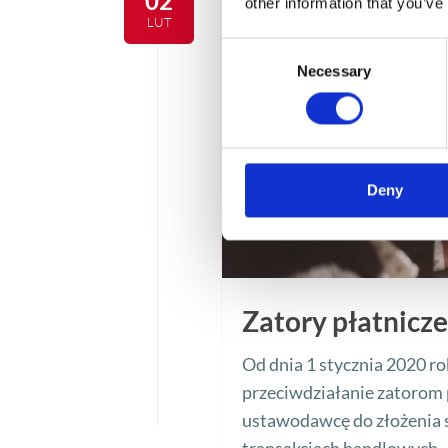
02
other information that you’ve
LUT
Consent
Necessary
Selection
Deny
Zatory płatnicz
Od dnia 1 stycznia 2020 ro
przeciwdziałanie zatorom 
ustawodawcę do złożenia 
transakcjach handlowych.