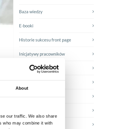
Baza wiedzy
E-booki
Historie sukcesu front page
Inicjatywy pracowników
Low-code&no-code
Porady karierowe
About
Rozwiązania Microsoft
Technologie jutra
se our traffic. We also share
ers who may combine it with
Trendy w SAP-ie