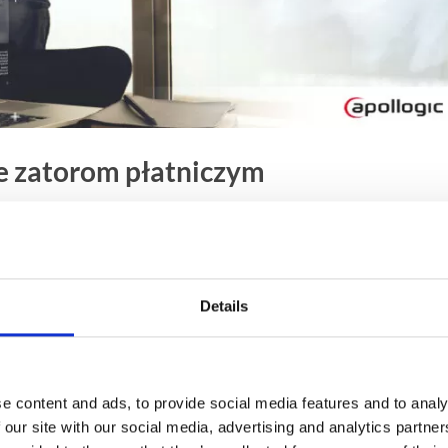
e zatorom płatniczym
ymaniem płynności finansowej i ograniczeniem zatorów
zwoju dla wielu podmiotów gospodarczych. Aby wzmocnić
wodawca nowelizował przepisy ustawy o przeciwdziałaniu
w transakcjach handlowych.
Details
e content and ads, to provide social media features and to analy
 our site with our social media, advertising and analytics partn