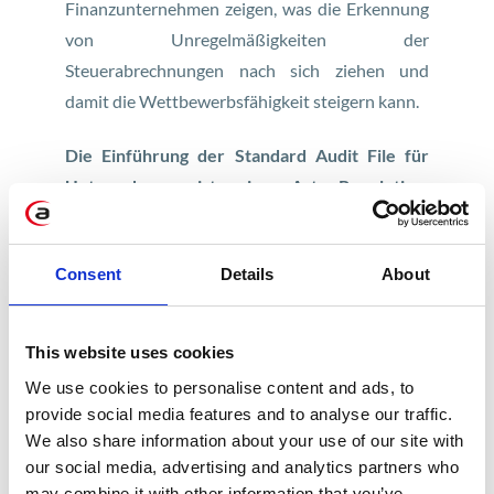
Finanzunternehmen zeigen, was die Erkennung
von Unregelmäßigkeiten der
Steuerabrechnungen nach sich ziehen und
damit die Wettbewerbsfähigkeit steigern kann.
Die Einführung der Standard Audit File für
Unternehmen ist eine Art Revolution.
Allerdings kann eine effiziente und
leistungsfähige Software zur Generierung der
Consent
Details
About
Dateien zu einer signifikanten Verbesserung
der Prozesse im Unternehmen beitragen, vor
allem, dass die bei der Generierung der
This website uses cookies
Standard Audit File gesammelten Daten für
We use cookies to personalise content and ads, to
interne Analysen sehr wertvoll sein können.
provide social media features and to analyse our traffic.
We also share information about your use of our site with
Überprüfe Sie unsere App zur Generierung
our social media, advertising and analytics partners who
der Standard Audit File!
may combine it with other information that you’ve