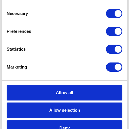
Consent
Korzyści wynikające z wdrożenia
Necessary
Selection
Jednolitego Pliku Kontrolnego
lip 15, 2016
Preferences
Statistics
Marketing
KATEGORIE
Allow all
Aktualności prawne
Baza wiedzy
Allow selection
E-booki
Deny