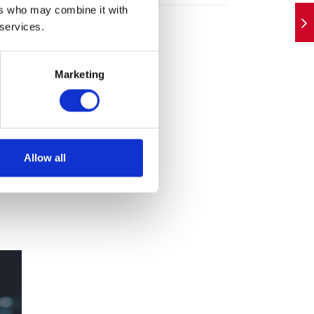
ers who may combine it with
rznego
 services.
Marketing
015 r.
Allow all