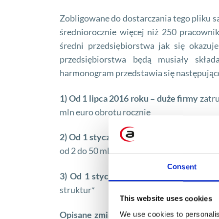
Zobligowane do dostarczania tego pliku są 
średniorocznie więcej niż 250 pracowni
średni przedsiębiorstwa jak się okazuj
przedsiębiorstwa będą musiały skła
harmonogram przedstawia się następując
1) Od 1 lipca 2016 roku – duże firmy
zatru
mln euro obrotu rocznie
2) Od 1 stycznia 2017 roku – małe i śred
od 2 do 50 mln euro obrotu rocznie (w zak
Consent
3) Od 1 stycznia 2018 roku.- małe i śre
struktur*
This website uses cookies
Opisane zmiany legislacyjne pociągają 
We use cookies to personalis