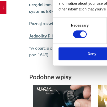
information about your use of
urzędnikom państwowym potrzebne jest
other information that you’ve
systemu ERP lub potrafiące czerpać infor
Consent
Poznaj rozwiązanie Apollogic związane w
Necessary
Selection
Jednolity Plik Kontrolny – najczęściej z
*w oparciu o Artykuł 193a dodany do usta
Deny
poz. 1649)
Podobne wpisy