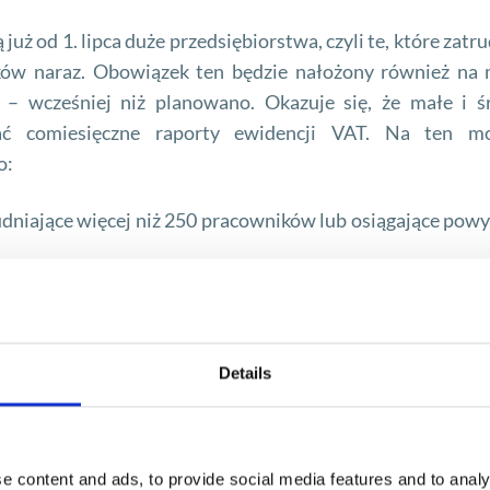
już od 1. lipca duże przedsiębiorstwa, czyli te, które zatr
ków naraz. Obowiązek ten będzie nałożony również na 
e – wcześniej niż planowano. Okazuje się, że małe i ś
dać comiesięczne raporty ewidencji VAT. Na ten m
o:
dniające więcej niż 250 pracowników lub osiągające powy
nie firmy
zatrudniające od 9 do 250 pracowników lub osią
resie ewidencji VAT)
Details
dnie przedsiębiorstwa
oraz pozostałe firmy w pełnym za
za sobą spore wyzwania. Do wygenerowania pliku niezb
e content and ads, to provide social media features and to analy