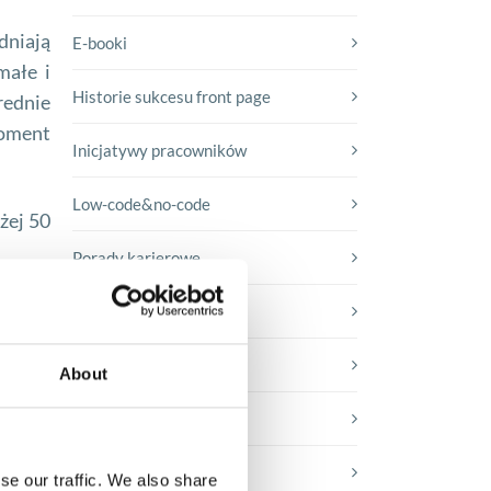
udniają
E-booki
małe i
Historie sukcesu front page
rednie
oment
Inicjatywy pracowników
Low-code&no-code
żej 50
Porady karierowe
gające
Rozwiązania Microsoft
Technologie jutra
About
kresie
Trendy w SAP-ie
Webinar
ędnego
se our traffic. We also share