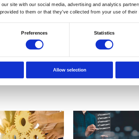
 our site with our social media, advertising and analytics partn
 inteligentne rozwiązanie, nie obciążające wewnęt
 provided to them or that they’ve collected from your use of their
macje z innych źródeł.
 wdrożeniem JPK w Twojej firmie!
Preferences
Statistics
adawane pytania!
wy z 29 sierpnia 1997 r. – Ordynacja podatkowa (Dz.U. z 2
Allow selection