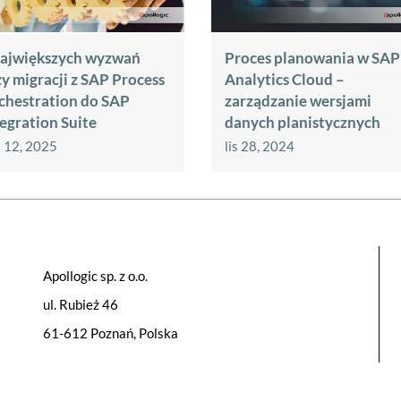
największych wyzwań
Proces planowania w SAP
zy migracji z SAP Process
Analytics Cloud –
chestration do SAP
zarządzanie wersjami
tegration Suite
danych planistycznych
 12, 2025
lis 28, 2024
Apollogic sp. z o.o.
ul. Rubież 46
61-612 Poznań, Polska