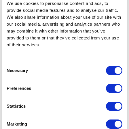
nasza wersja prywatna lub opublikować wersję
We use cookies to personalise content and ads, to
provide social media features and to analyse our traffic.
prywatną jako zupełnie nową wersję publiczną.
We also share information about your use of our site with
Możemy również opublikować komentarze
our social media, advertising and analytics partners who
naniesione na wersję prywatną.
may combine it with other information that you’ve
provided to them or that they’ve collected from your use
of their services.
Consent
Necessary
Selection
Preferences
Statistics
Marketing