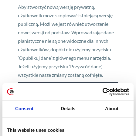
Aby stworzyć nową wersję prywatną,
użytkownik może skopiować istniejącą wersję
publiczną. Możliwe jest również utworzenie
nowej wersji od podstaw. Wprowadzając dane
planistyczne nie są one widoczne dla innych
użytkowników, dopóki nie użyjemy przycisku
‘Opublikuj dane’ z głównego menu narzędzia.
Jeżeli użyjemy przycisku ‘Przywróć dane’,
wszystkie nasze zmiany zostaną cofnięte.
Consent
Details
About
Ten sam efekt możemy uzyskać z poziomu
Panelu Zarządzania Wersjami. Dodatkowo
możemy wybrać, którą wersję publiczną zastąpi
This website uses cookies