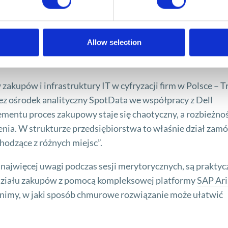
ę cyfryzacji pewnego działu zakupów”, które
ozbickim, IT Managerem w firmie Lotte Wedel.
Allow selection
zakupów i infrastruktury IT w cyfryzacji firm w Polsce – T
z ośrodek analityczny SpotData we współpracy z Dell
mentu proces zakupowy staje się chaotyczny, a rozbieżnoś
enia. W strukturze przedsiębiorstwa to właśnie dział zam
hodzące z różnych miejsc”.
ajwięcej uwagi podczas sesji merytorycznych, są praktyc
 działu zakupów z pomocą kompleksowej platformy
SAP Ar
śnimy, w jaki sposób chmurowe rozwiązanie może ułatwić