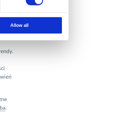
Allow all
rendy.
ci
ówień
zne
iba
.