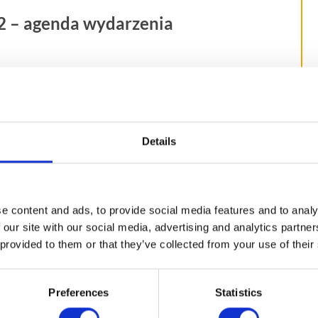
 – agenda wydarzenia
 – jeśli nie znasz dobrze rozwiązań SAP i chcesz
asjonatów zainteresowanych praktycznymi
Details
, e-commerce i marketingu
e content and ads, to provide social media features and to analy
 our site with our social media, advertising and analytics partn
cja ścieżki nr 1 z pierwszego dnia
 provided to them or that they’ve collected from your use of their
 z rozwiązań SAP, ale masz apetyt na więcej
kim interesują Cię dane i analityka
Preferences
Statistics
ysłuchania wystąpienia pt. „Na Everest w dwanaście