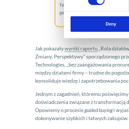
tygodni, czyli wyprawa w stron
poprowadzę razem z Piotrem R
Deny
Jak pokazały
wyniki raportu
„Rola działów 
Zmiany. Perspektywy” sporządzonego prze
Technologies, „bez zaangażowania procure
między działami firmy – trudne do pogodz
konsoliduje wiedzę i zapotrzebowania poc
Jednym z zagadnień, któremu poświęcimy n
doświadczenia związane z transformacją
Opowiemy o procesie
guided buying
i wyja
dokonywanie szybkich i łatwych zakupów.