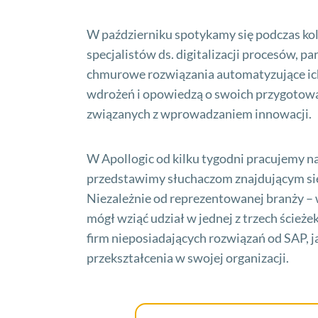
W październiku spotykamy się podczas ko
specjalistów ds. digitalizacji procesów, 
chmurowe rozwiązania automatyzujące ich 
wdrożeń i opowiedzą o swoich przygotowa
związanych z wprowadzaniem innowacji.
W Apollogic od kilku tygodni pracujemy n
przedstawimy słuchaczom znajdującym się 
Niezależnie od reprezentowanej branży –
mógł wziąć udział w jednej z trzech ście
firm nieposiadających rozwiązań od SAP, ja
przekształcenia w swojej organizacji.