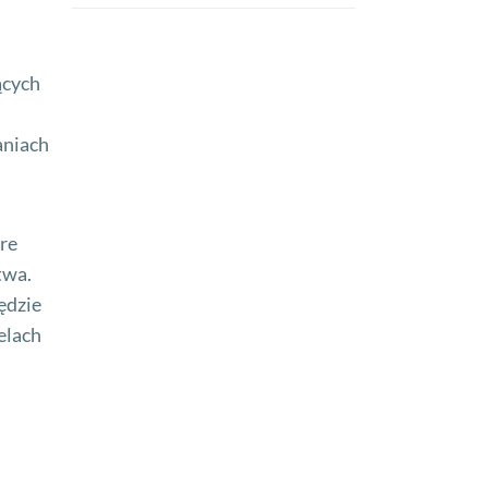
ących
aniach
re
twa.
ędzie
elach