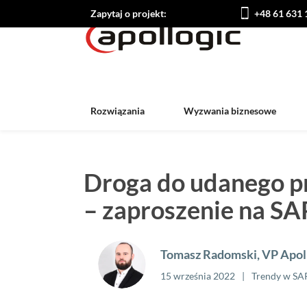
Zapytaj o projekt:
+48 61 631 
Rozwiązania
Wyzwania biznesowe
Droga do udanego pr
– zaproszenie na S
Tomasz Radomski, VP Apoll
15 września 2022
Trendy w SA