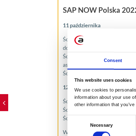
SAP NOW Polska 2022
11 października
Ścieżka 1 – Poziom początkujący
dowiedzieć się więcej
Ścieżka 2 – Dla chmurowych p
Consent
aspektami technologii
Ścieżka 3 – Dla pasjonatów CX
This website uses cookies
12 października
We use cookies to personalis
information about your use of
Ścieżka 1 – Techniczna kontynua
other information that you’ve
Ścieżka 2 – Jeśli już korzystasz
Ścieżka 3 – Jeśli przede wszyst
Consent
Necessary
Selection
W szczególności zachęcam do w