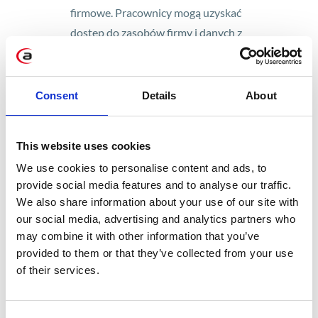
firmowe. Pracownicy mogą uzyskać
dostęp do zasobów firmy i danych z
dowolnego urządzenia, korzystając z
preferowanych aplikacji. Proces ten
zwiększył produktywność i współpracę, a
Consent
Details
About
także zadowolenie i zaangażowanie
użytkowników.
This website uses cookies
We use cookies to personalise content and ads, to
provide social media features and to analyse our traffic.
We also share information about your use of our site with
our social media, advertising and analytics partners who
may combine it with other information that you’ve
provided to them or that they’ve collected from your use
of their services.
Microsoft Intune – realizacja