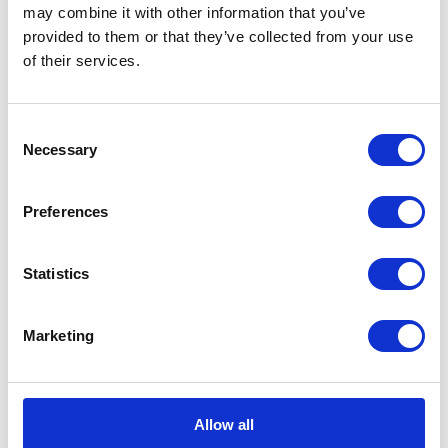
zainteresowaniem cieszą się aplikacje
may combine it with other information that you’ve
budowane z gotowych
provided to them or that they’ve collected from your use
predefiniowanych elementów, które w
of their services.
połączeniu ze środowiskiem Microsoft
Azure znacznie ułatwiają przepływy
Consent
pracy i pozwalają na rozszerzenie
Necessary
Selection
funkcjonalności istniejącego
rozwiązania.
Preferences
Statistics
Marketing
Allow all