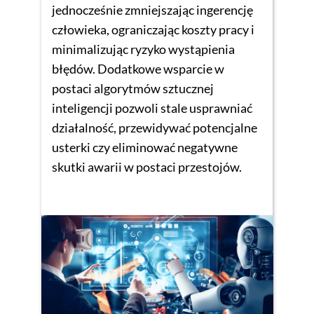
jednocześnie zmniejszając ingerencję
człowieka, ograniczając koszty pracy i
minimalizując ryzyko wystąpienia
błędów. Dodatkowe wsparcie w
postaci algorytmów sztucznej
inteligencji pozwoli stale usprawniać
działalność, przewidywać potencjalne
usterki czy eliminować negatywne
skutki awarii w postaci przestojów.