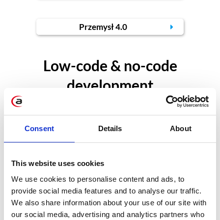
Przemysł 4.0
Low-code & no-code
development
Aby przyspieszyć procesy biznesowe i
Consent
Details
About
zautomatyzować czasochłonne
czynności nie jest konieczne wdrożenie
This website uses cookies
złożonego systemu informatycznego i
We use cookies to personalise content and ads, to
poświęcenie wielu miesięcy na
provide social media features and to analyse our traffic.
budowę odpowiedniego
We also share information about your use of our site with
oprogramowania. Coraz większym
our social media, advertising and analytics partners who