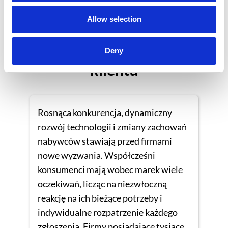
Microsoft Power Apps
Allow selection
Nowa jakość obsługi
Deny
klienta
Rosnąca konkurencja, dynamiczny
rozwój technologii i zmiany zachowań
nabywców stawiają przed firmami
nowe wyzwania. Współcześni
konsumenci mają wobec marek wiele
oczekiwań, licząc na niezwłoczną
reakcję na ich bieżące potrzeby i
indywidualne rozpatrzenie każdego
zgłoszenia. Firmy posiadające tysiące