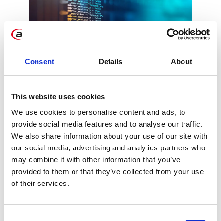
Consent
Details
About
SAP wkracza na rynek
platform low-code i
This website uses cookies
no-code
We use cookies to personalise content and ads, to
provide social media features and to analyse our traffic.
Firma SAP przejmując AppGyvera
We also share information about your use of our site with
uzupełniła swoje portfolio o platformę
our social media, advertising and analytics partners who
may combine it with other information that you’ve
pozwalającą na tworzenie aplikacji
provided to them or that they’ve collected from your use
biznesowych wymagających od
of their services.
użytkownika jedynie podstawowej wiedzy
na temat programowania. Zakup
AppGyvera poszerza kompleksową ofertę
Consent