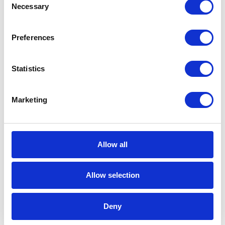
Necessary
SAP – pakiet RISE with SAP, którego
Selection
kluczowymi elementami są SAP Business
Technology Platform i Business Process
Preferences
Intelligence.
Statistics
3 min
Marketing
12
PAŹ
Allow all
Allow selection
Deny