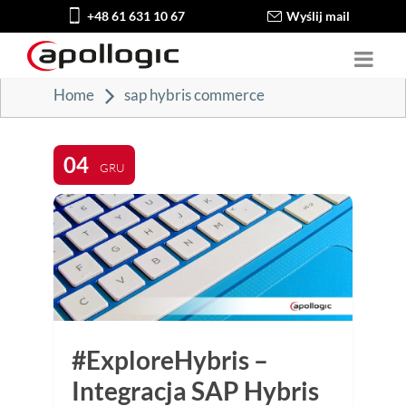
+48 61 631 10 67
Wyślij mail
Home
sap hybris commerce
04
GRU
#ExploreHybris –
Integracja SAP Hybris