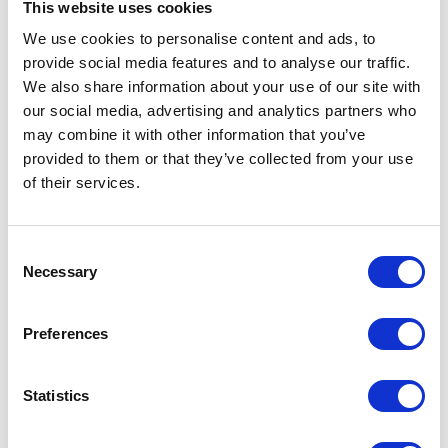
This website uses cookies
W dzisiejszych czasach coraz więcej
przedsiębiorstw decyduje się na
We use cookies to personalise content and ads, to
provide social media features and to analyse our traffic.
posiadanie sklepów internetowych.
We also share information about your use of our site with
Uruchomienie platformy sprzedażowej
our social media, advertising and analytics partners who
może przynieść firmie wiele korzyści – nie
may combine it with other information that you’ve
tylko otwiera nowe możliwości dotarcia z
provided to them or that they’ve collected from your use
ofertą do klienta, ale daje również szeroki
of their services.
dostęp do wiedzy o konsumentach, a co za
tym idzie, dostarcza nowe zasoby danych,
Consent
które mogą być bardzo istotne przy
Necessary
Selection
podejmowaniu decyzji biznesowych.
Naprzeciw oczekiwaniom organizacji,
Preferences
które pragną sprostać cyfrowej rewolucji,
wychodzi firma hybris, będąca częścią
Statistics
światowego giganta z branży IT –
przedsiębiorstwa SAP.