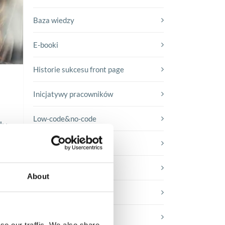
Baza wiedzy
E-booki
Historie sukcesu front page
Inicjatywy pracowników
Low-code&no-code
ły
Porady karierowe
Rozwiązania Microsoft
About
Technologie jutra
Trendy w SAP-ie
se our traffic. We also share