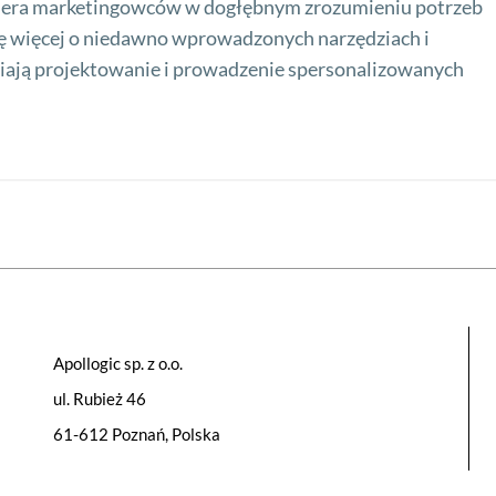
iera marketingowców w dogłębnym zrozumieniu potrzeb
 więcej o niedawno wprowadzonych narzędziach i
wiają projektowanie i prowadzenie spersonalizowanych
Apollogic sp. z o.o.
ul. Rubież 46
61-612 Poznań, Polska