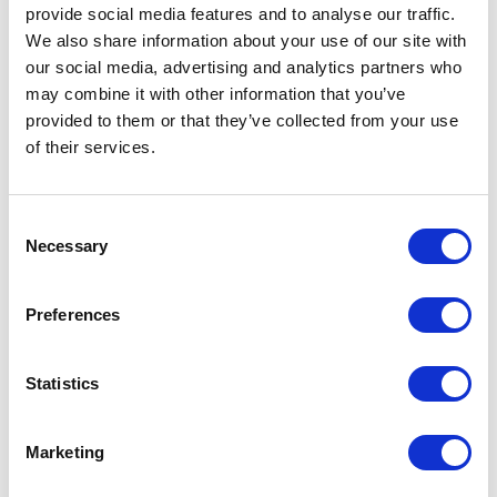
provide social media features and to analyse our traffic.
We also share information about your use of our site with
our social media, advertising and analytics partners who
Nowa era kobiet w branży
may combine it with other information that you’ve
technologicznej
provided to them or that they’ve collected from your use
mar 8, 2024
of their services.
Consent
Necessary
Selection
Preferences
Statistics
Od Webmasterki do Front-end
developerki – poznaj niezwykłą
Marketing
historię rozwoju w Apollogic
gru 7, 2023