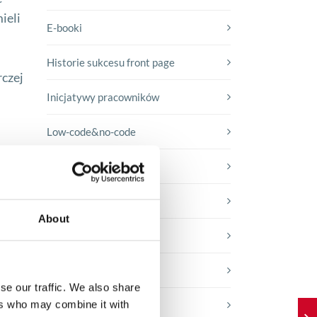
ieli
E-booki
Historie sukcesu front page
rczej
Inicjatywy pracowników
Low-code&no-code
Porady karierowe
Rozwiązania Microsoft
About
Technologie jutra
Trendy w SAP-ie
se our traffic. We also share
ers who may combine it with
Webinar