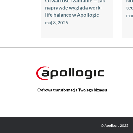
Otwartość i zaufanie — jak
No
naprawdę wygląda work-
te
life balance w Apollogic
mar
maj 8, 2025
Cyfrowa transformacja Twojego biznesu
© Apollogic 2025