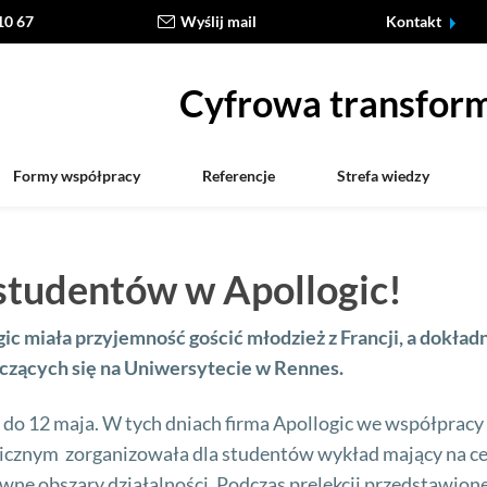
10 67
Wyślij mail
Kontakt
Cyfrowa transform
Formy współpracy
Referencje
Strefa wiedzy
studentów w Apollogic!
c miała przyjemność gościć młodzież z Francji, a dokładn
czących się na Uniwersytecie w Rennes.
8 do 12 maja. W tych dniach firma Apollogic we współpracy
cznym zorganizowała dla studentów wykład mający na ce
łówne obszary działalności. Podczas prelekcji przedstawion