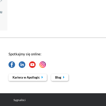
t-
ju
Spotkajmy się online:
Kariera w Apollogic
Blog
Sygnaliści