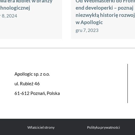
wa era kobiet w branży
Od Webmasterki do Fron
chnologicznej
end developerki – poznaj
niezwykłą historię rozwo
 8, 2024
w Apollogic
gru 7, 2023
Apollogic sp. z o.o.
ul. Rubież 46
61-612 Poznań, Polska
Właściciel strony
Polityka prywatności