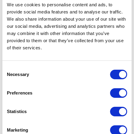
We use cookies to personalise content and ads, to
dobrze oddaje poniższy rysunek:
provide social media features and to analyse our traffic.
We also share information about your use of our site with
our social media, advertising and analytics partners who
may combine it with other information that you’ve
provided to them or that they’ve collected from your use
of their services.
Bardzo przydatnym rozwiązaniem okazuje się
również biblioteka DataFrames. Jest to zbiór
Consent
danych, który może zostać utworzony na
Necessary
Selection
podstawie różnych źródeł np. JSON,
reprezentujący je w postaci kolumnowej.
Preferences
Pozwala to na wykonywanie klasycznych
zapytań SQL.
W znaczący sposób przyspiesza i
Statistics
ułatwia to pracę na danych, a także łączenie
ich z różnych źródeł.
Marketing