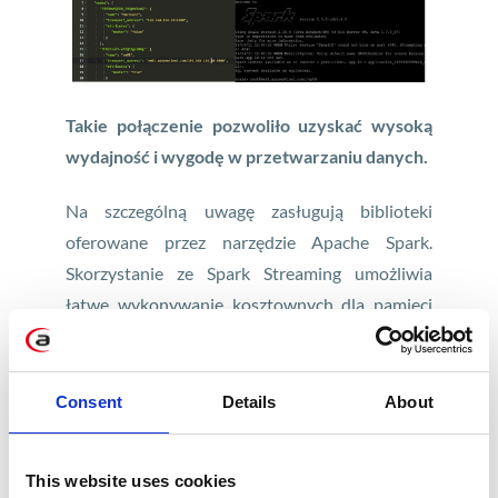
Takie połączenie pozwoliło uzyskać wysoką
wydajność i wygodę w przetwarzaniu danych.
Na szczególną uwagę zasługują biblioteki
oferowane przez narzędzie Apache Spark.
Skorzystanie ze Spark Streaming umożliwia
łatwe wykonywanie kosztownych dla pamięci
komputera operacji na strumieniu danych.
Reprezentacja zbioru danych, która w Apache
Spark pozwala na jego rozproszenie wśród dużej
Consent
Details
About
ilości maszyn nosi nazwę
RDD (Resilient
Distributed Dataset)
. Graficzną reprezentację
This website uses cookies
architektury strumienia danych Spark Streaming