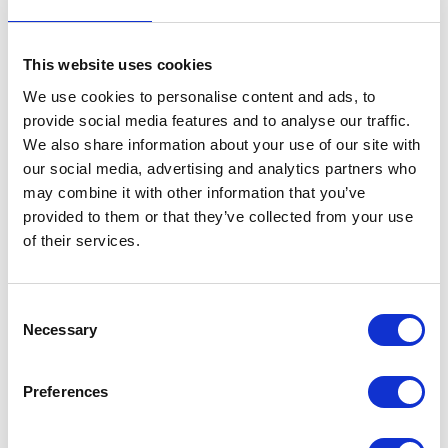
za sobą określone konsekwencje: na
początkowym etapie firmy miały trudności z
This website uses cookies
przygotowaniem pełnego pliku i wysyłały kilka
We use cookies to personalise content and ads, to
mniejszych plików dla jednego okresu
provide social media features and to analyse our traffic.
rozliczeniowego, które w sumie tworzyły całość
We also share information about your use of our site with
deklaracji. Przyjęta logika Ministerstwa brała
our social media, advertising and analytics partners who
pod uwagę jedynie ostatni przesłany raport.
may combine it with other information that you’ve
provided to them or that they’ve collected from your use
Obecnie wraz z wejściem w życie nowej
of their services.
struktury udostępniona ma być przez
Ministerstwo funkcjonalność odbioru korekty
Consent
JPK VAT. Dzięki temu odbiorca raportu będzie
Necessary
Selection
mieć możliwość odróżnienia pierwotnej wersji
raportu od skorygowanego.
Preferences
Aplikacja JPK Apollogic w pełni obsługuje
wysyłkę zarówno okresowych raportów JPK,