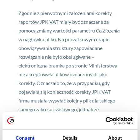
Zgodnie z pierwotnymi założeniami korekty
raportów JPK VAT miały być oznaczane za
pomocą zmiany wartości parametru
CelZlozenia
w nagłówku pliku. Na początkowym etapie
obowiązywania struktury zapowiadane
rozwiązanie nie było obsługiwane –
elektroniczna bramka po stronie Ministerstwa
nie akceptowała plików oznaczonych jako
korekty. Oznaczało to, że w przypadku, gdy
pojawiała się konieczność korekty JPK VAT
firma musiała wysyłać kolejny plik dla takiego
samego zakresu czasowego, jednak ze
zmienionymi danymi. Ministerstwo natomiast
brało pod uwagę jako obowiązujący plik ten
wysłany z najpóźniejszą datą. Niosło to jednak
Consent
Details
About