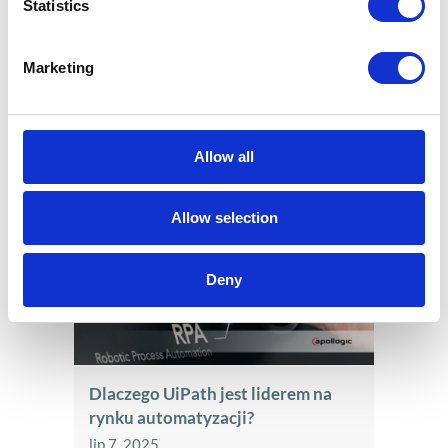
Statistics
jak i ich korekt. Obejmuje archiwizację plików,
możliwość przeglądania i walidacji
Marketing
poprawności wartości.
Allow all
Podobne wpisy
Allow selection
Deny
Dlaczego UiPath jest liderem na
rynku automatyzacji?
lip 7, 2025