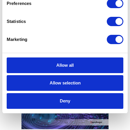
Preferences
Chcesz zdigitalizować swój
Statistics
biznes?
Marketing
Zapytaj nas jak!
Allow all
Podobne wpisy
Allow selection
Deny