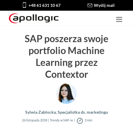
+48 61 631 10 67
Wyślij mail
SAP poszerza swoje
portfolio Machine
Learning przez
Contextor
Sylwia Zabłocka, Specjalistka ds. marketingu
26 listopada 2018
Trendy w SAP-ie
2 min