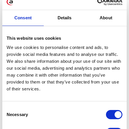
Learning to kolejny krok w kierunku cyfrowej
transformacji w SAP-ie.
Consent
Details
About
Jednak to nie wszystko.
SAP już od dłuższego czasu zachęca swoich
This website uses cookies
klientów to przeniesienia swoich systemów do
We use cookies to personalise content and ads, to
chmury obliczeniowej i oferuje konkretne
provide social media features and to analyse our traffic.
We also share information about your use of our site with
produkty wykorzystujące tę technologię –
our social media, advertising and analytics partners who
poczynając od SAP Cloud Platform (gdzie ma
may combine it with other information that you’ve
miejsce przetwarzanie danych) to systemów
provided to them or that they’ve collected from your use
obsługujących poszczególne obszary biznesowe,
of their services.
takie jak:
ERP – przez S/4HANA,
Consent
SRM – SAP Ariba,
Necessary
Selection
CRM – pakiet C/4HANA.