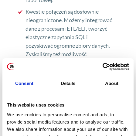
raportowej.
Kwestie połączeń są dosłownie
nieograniczone. Możemy integrować
dane z procesami ETL/ELT, tworzyć
elastyczne zapytania SQL i
pozyskiwać ogromne zbiory danych.
Zyskaliśmy też możliwość
przetwarzania danych
strumieniowych.
Bezpieczeństwo danych i zgodność w
Consent
Details
About
rozwiązaniach chmurowych –
zagadnienia budzące wśród klientów
This website uses cookies
wiele wątpliwości – w SAP DWC
We use cookies to personalise content and ads, to
odgrywają kluczową rolę. Występuje
provide social media features and to analyse our traffic.
tu szereg zabezpieczeń – szyfrowanie
We also share information about your use of our site with
danych, szczegółowa kontrola