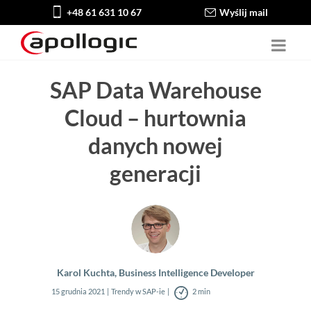
+48 61 631 10 67
Wyślij mail
SAP Data Warehouse
Cloud – hurtownia
danych nowej
generacji
Karol Kuchta, Business Intelligence Developer
15 grudnia 2021
Trendy w SAP-ie
2 min