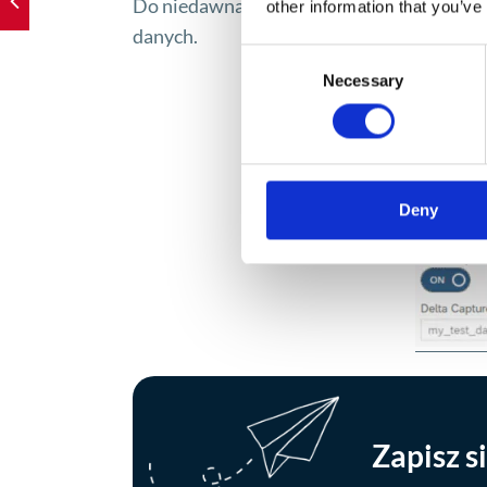
Do niedawna mechanizm ten nie był dostę
other information that you’ve
danych.
Consent
Necessary
Selection
Deny
Zapisz s