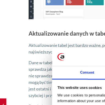
Aktualizowanie danych w tabe
Aktualizowanie tabel jest bardzo ważne,
najświeższych danych.
Dane w tabelach można aktualizować na ki
sprawdza jakie rekordy są już w tabeli i do
Consent
nie sprawdza całej zawartości tabeli, tyl
mogą być timestampy (znacznik czasowy skł
This website uses cookies
jest ostatni i dodaje do tabeli tylko te re
szybciej i przy mniejszym zużyciu zasobów
We use cookies to personalis
information about your use of