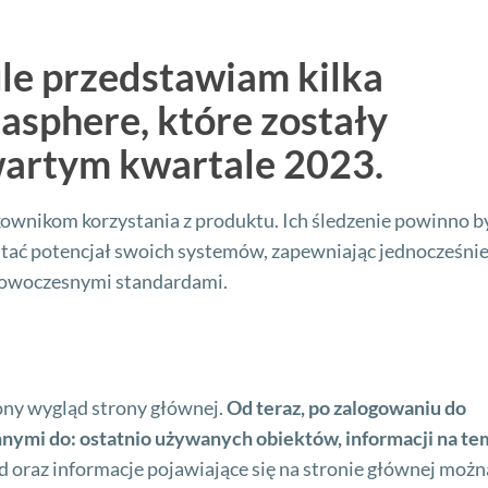
le przedstawiam kilka
t
aspher
e
,
któr
e
zostały
arty
m
kwarta
le
2023.
kownikom korzystania z produktu. Ich śledzenie powinno b
stać potencjał swoich systemów, zapewniając jednocześni
 nowoczesnymi standardami.
ny wygląd strony głównej.
Od teraz, po zalogowaniu do
nymi do: ostatnio używanych obiektów, informacji na te
d oraz informacje pojawiające się na stronie głównej możn