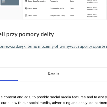
li przy pomocy delty
 ponieważ dzięki temu możemy otrzymywać raporty oparte 
lka sposobów, jednym z nich jest mechanizm delty, który
daje tylko te, które jeszcze nie istnieją w tabeli. Mechanizm
Details
ko kolumnę z odpowiednimi znacznikami. Takimi znacznikam
adający się z daty i godziny). Delta sprawdza jaki times
kordy, które posiadają późniejsze znaczniki. Dzięki delcie mo
 uzyskać najświeższe dane.
e content and ads, to provide social media features and to analy
 our site with our social media, advertising and analytics partn