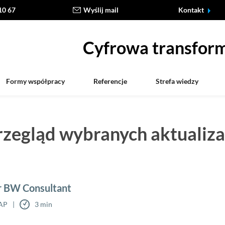
10 67
Wyślij mail
Kontakt
Cyfrowa transform
Formy współpracy
Referencje
Strefa wiedzy
zegląd wybranych aktualiza
or BW Consultant
SAP
3 min