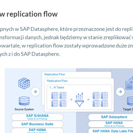
w replication flow
tępnych w SAP Datasphere, które przeznaczone jest do repli
ansformacji danych, jednak będziemy w stanie zreplikować 
 kwartale, w replication flow zostały wprowadzone duże z
ch z i do SAP Datasphere.