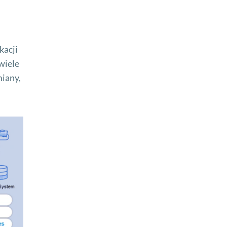
kacji
wiele
miany,