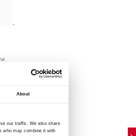
na
 ten
About
i
tamp
żna
se our traffic. We also share
ers who may combine it with