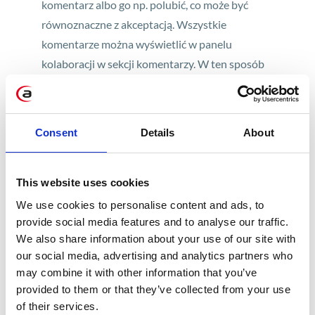
komentarz albo go np. polubić, co może być
równoznaczne z akceptacją. Wszystkie
komentarze można wyświetlić w panelu
kolaboracji w sekcji komentarzy. W ten sposób
można swobodnie wymieniać się informacjami
mającymi wpływ podczas podejmowania
ostatecznych decyzji.
Consent
Details
About
This website uses cookies
We use cookies to personalise content and ads, to
provide social media features and to analyse our traffic.
We also share information about your use of our site with
our social media, advertising and analytics partners who
may combine it with other information that you’ve
provided to them or that they’ve collected from your use
Udostępnianie story
of their services.