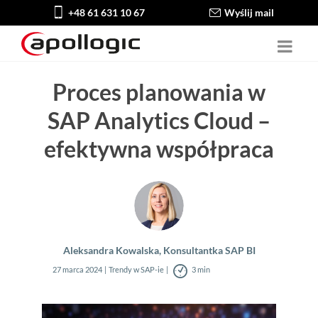
+48 61 631 10 67
Wyślij mail
Proces planowania w
SAP Analytics Cloud –
efektywna współpraca
Aleksandra Kowalska, Konsultantka SAP BI
27 marca 2024
Trendy w SAP-ie
3 min