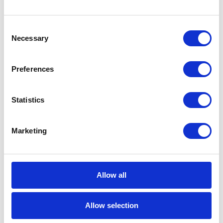
Udostępnianie story może okazać się przydatną
Consent
opcją np. gdy osoba ma wpływ na
Necessary
Selection
podejmowanie decyzji, ale nie uczestniczy
bezpośrednio w procesie planistycznym na jego
Preferences
niższych szczeblach. Udostępnione story może
zostać wykorzystane np. podczas spotkania
dotyczącego zmian w budżecie.
Statistics
Aby udostępnić story należy przejść do zakładki
Marketing
File, a następnie wybrać Share. Story można
udostępnić konkretnej osobie lub całemu
zespołowi.
Allow all
Allow selection