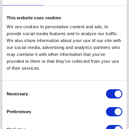
cyfrowych?
Podczas tworzenia produktów cyfrowych
This website uses cookies
istotne jest uwzględnienie wytycznych
We use cookies to personalise content and ads, to
dostępności cyfrowej od samego początku
provide social media features and to analyse our traffic.
procesu tworzenia oraz w trakcie jego
We also share information about your use of our site with
utrzymywania. Wiodącym standardem w tej
our social media, advertising and analytics partners who
may combine it with other information that you’ve
kwestii jest Web Content Accessibility
provided to them or that they’ve collected from your use
Guidelines (WCAG), które skupiają się na
of their services.
czterech kluczowych zasadach:
postrzegalności, funkcjonalności,
zrozumiałości i solidności.
Consent
Necessary
Selection
Postrzegalność
wymaga, aby informacje
były dostępne dla wszystkich zmysłów
Preferences
użytkowników, co może oznaczać
stosowanie alternatywnych tekstów dla