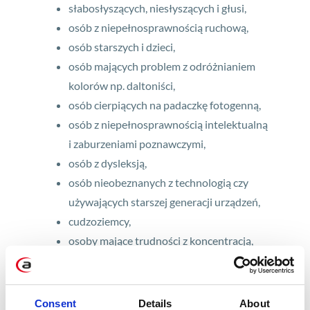
słabosłyszących, niesłyszących i głusi,
osób z niepełnosprawnością ruchową,
osób starszych i dzieci,
osób mających problem z odróżnianiem
kolorów np. daltoniści,
osób cierpiących na padaczkę fotogenną,
osób z niepełnosprawnością intelektualną
i zaburzeniami poznawczymi,
osób z dysleksją,
osób nieobeznanych z technologią czy
używających starszej generacji urządzeń,
cudzoziemcy,
osoby mające trudności z koncentracją,
każdy z nas w określonych sytuacjach.
Jak zapewnić dostępność produktów
Consent
Details
About