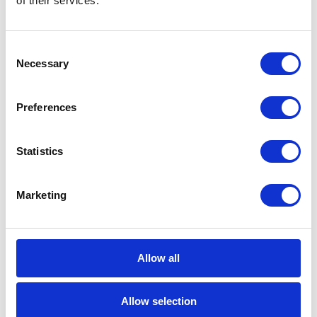
of their services.
Consent
Necessary
Selection
7 funkcji
Automatyzacji
Preferences
Marketingu, które
zmienią Twój biznes
Statistics
W dobie Mediów Społecznościowych i
Marketing
ogromnej ilości napływających
komunikatów, wybranie właściwego
podejścia do marketingu stanowi niemałe
Allow all
wyzwanie. Klienci są czasem niemal
“atakowani” wieloma mało istotnymi dla
Allow selection
nich treściami. Rozwiązaniem, które