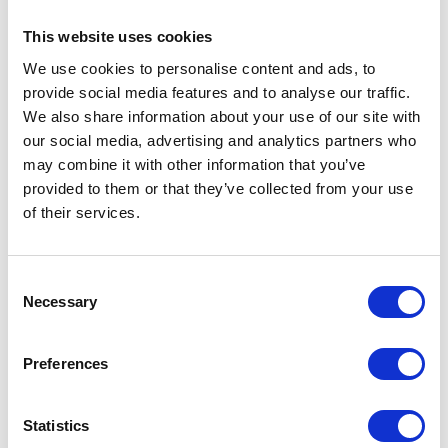
Kundendaten,
die von unterschiedlichen ERP
This website uses cookies
und CRM Systemen stammen können.
We use cookies to personalise content and ads, to
provide social media features and to analyse our traffic.
Interne Systeme beinhalten oftmals viele
We also share information about your use of our site with
überflüssige Informationen, die nicht immer im
our social media, advertising and analytics partners who
alltäglichen Geschäft nützlich sind. Der Zugang
may combine it with other information that you’ve
zu diesen Daten ist oftmals weit verteilt. Die
provided to them or that they’ve collected from your use
of their services.
Sichtung dieser Daten ist in einem solchen Fall
ist oftmals schwierig und überschreitet die
Dauer eines Standardprozesses.
Als Folge
Consent
werden mehr Ressourcen gebunden als
Necessary
Selection
notwendig, welche anderweitig effektiver
eingesetzt werden könnten.
Preferences
Mit Hilfe der
ergonomischen SAP Fiori
Statistics
Applikationen
, können die Berater und