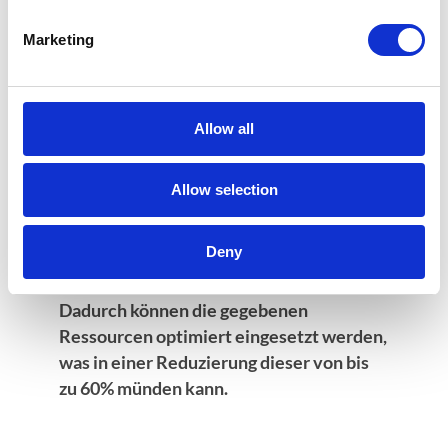
Manager eines Call Centers schnell die wirklich
Marketing
vitalen Informationen einsehen. Die Berater
sehen das volle 360° Bild des Kunden, während
der Manager den Zugang zu
Schlüsselinformationen über die Abläufe sowie
Allow all
Statistiken und Auswertungen erhält. Dabei
werden vom Nutzer abhängig die relevanten
Allow selection
Informationen auf dem Nutzerprofil angezeigt.
Deny
Dadurch können die gegebenen
Ressourcen optimiert eingesetzt werden,
was in einer Reduzierung dieser von bis
zu 60% münden kann.