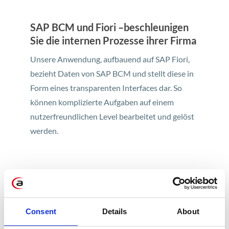
SAP BCM und Fiori –beschleunigen
Sie die internen Prozesse ihrer Firma
Unsere Anwendung, aufbauend auf SAP Fiori,
bezieht Daten von SAP BCM und stellt diese in
Form eines transparenten Interfaces dar. So
können komplizierte Aufgaben auf einem
nutzerfreundlichen Level bearbeitet und gelöst
werden.
Welche Probleme eines Call Centers
werden mit SAP Fiori gelöst?
Consent
Details
About
Ein Berater erhält schnellen und
unkomplizierten Zugang zu den wichtigsten