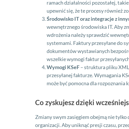
ramach działalności pozostałej, taki
upewnić się, że te procesy również 
Środowisko IT oraz integracje z in
wewnętrznego środowiska IT. Aby zm
wdrożenia należy sprawdzić wewnętr
systemami. Faktury przesyłane do sy
dokumentów wystawianych bezpośred
wszelkie wymogi faktur przesyłanych
Wymogi KSeF
– struktura pliku XML
przesyłanej fakturze. Wymagania KS
może być pomocna dla rozpoznania k
Co zyskujesz dzięki wcześnie
Zmiany swym zasięgiem obejmą nie tylko d
organizacji. Aby uniknąć presji czasu, p