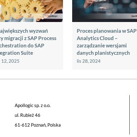
największych wyzwań
Proces planowania w SAP
zy migracji z SAP Process
Analytics Cloud –
chestration do SAP
zarządzanie wersjami
tegration Suite
danych planistycznych
 12, 2025
lis 28, 2024
Apollogic sp. z o.o.
ul. Rubież 46
61-612 Poznań, Polska