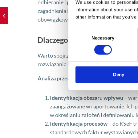
odbieranie i przeglądanie e-Faktur ustru
We use cookies to personalis
information about your use of
zagadnienia i wewnętrzne analizy zaowoc
other information that you’ve
obowiązkowego raportowania.
Consent
Necessary
Dlaczego przygotowania do e-
Selection
Warto spojrzeć na to zagadnienie z szer
rozwiązania IT zarówno w wymiarze techn
Deny
Analiza przedwdrożeniowa może objąć ki
Identyfikacja obszaru wpływu
– war
zaangażowane w raportowanie. Ich p
w określaniu założeń i definiowaniu 
Identyfikacja procesów
– do KSeF tr
standardowych faktur wystawianych p