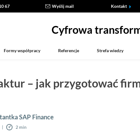
10 67
Wyślij mail
Kontakt
Cyfrowa transform
Formy współpracy
Referencje
Strefa wiedzy
ktur – jak przygotować fir
tantka SAP Finance
2 min