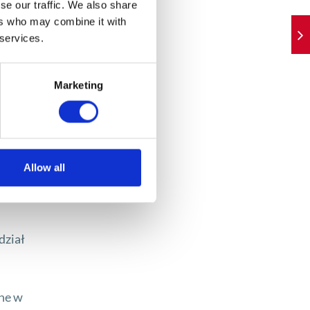
se our traffic. We also share
ers who may combine it with
ę
 services.
Marketing
dniego
Allow all
dział
ane w