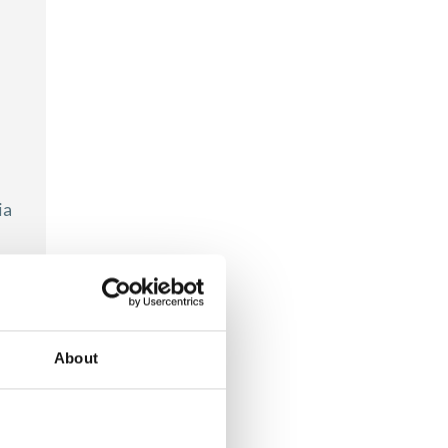
ia
About
ogą
anie,