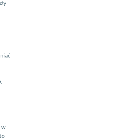
eży
niać
A
w w
to