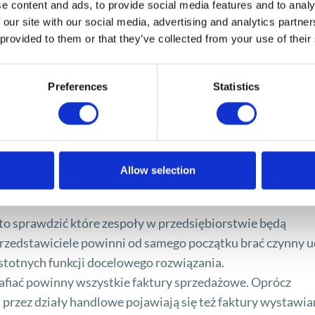
kturyzowanych. Czas poświęcony na wnikliwe rozpoznanie
e content and ads, to provide social media features and to analy
 our site with our social media, advertising and analytics partn
uje sprawniejszym wdrożeniem i łagodnym wejściem w faz
 provided to them or that they’ve collected from your use of their
Preferences
Statistics
fakturowania należy rozpocząć już teraz?
szej perspektywy i być gotowym na implementację odpowie
ologicznym, jak i proceduralnym.
Allow selection
lka obszarów:
to sprawdzić które zespoły w przedsiębiorstwie będą
rzedstawiciele powinni od samego początku brać czynny u
istotnych funkcji docelowego rozwiązania.
afiać powinny wszystkie faktury sprzedażowe. Oprócz
rzez działy handlowe pojawiają się też faktury wystawi