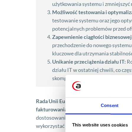
użytkowania systemu i zmniejszyć 
Możliwość testowania i optymaliza
testowanie systemu oraz jego opty
potencjalnych problemów przed of
Zapewnienie ciągłości biznesowej
przechodzenie do nowego systemu, n
kluczowe dla utrzymania stabilnośc
Unikanie przeciążenia działu IT:
Ro
działu IT w ostatniej chwili, co cz
skomplikowanych systemów.
Rada Unii Europejskiej podjęła decyzję o
Consent
fakturowania na dzień 1 stycznia 2024 ro
dostosowanie wewnętrznych procedur fin
This website uses cookies
wykorzystać ten okres i lepiej przygotow