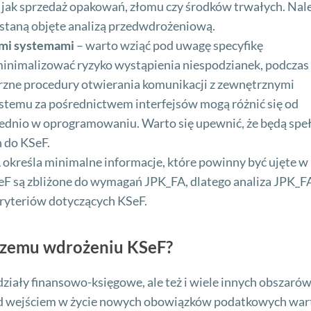
e jak sprzedaż opakowań, złomu czy środków trwałych. Nal
zostaną objęte analizą przedwdrożeniową.
nymi systemami
– warto wziąć pod uwagę specyfikę
inimalizować ryzyko wystąpienia niespodzianek, podczas
zne procedury otwierania komunikacji z zewnętrznymi
stemu za pośrednictwem interfejsów mogą różnić się od
nio w oprogramowaniu. Warto się upewnić, że będą speł
 do KSeF.
 określa minimalne informacje, które powinny być ujęte w
eF są zbliżone do wymagań JPK_FA, dlatego analiza JPK_F
ryteriów dotyczących KSeF.
jszemu wdrożeniu KSeF?
ziały finansowo-księgowe, ale też i wiele innych obszaró
rzed wejściem w życie nowych obowiązków podatkowych war