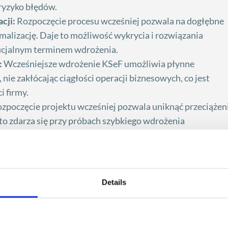
ryzyko błędów.
cji:
Rozpoczęcie procesu wcześniej pozwala na dogłębne
malizację. Daje to możliwość wykrycia i rozwiązania
icjalnym terminem wdrożenia.
:
Wcześniejsze wdrożenie KSeF umożliwia płynne
ie zakłócając ciągłości operacji biznesowych, co jest
i firmy.
zpoczęcie projektu wcześniej pozwala uniknąć przeciążen
ęsto zdarza się przy próbach szybkiego wdrożenia
 przesunięciu wdrożenia obligatoryjnego systemu e-
Details
ku.
Przedsiębiorcy zyskali kilka dodatkowych miesięcy na
ansowo-księgowych do korzystania z KSeF. Organizacje m
ać się do wprowadzenia rozwiązania umożliwiającego wysył