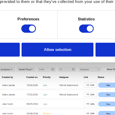
a SharePoint do przechowywania danych,
 provided to them or that they’ve collected from your use of their
 użytkowników końcowych.
Preferences
Statistics
orzystaniu środowiska Microsoft Power Platform i obecnie
a Service Desk:
Allow selection