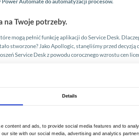
zy Power Automate do automatyzacji procesów.
a na Twoje potrzeby.
tóre mogą pełnić funkcję aplikacji do Service Desk. Dlacze
stało stworzone? Jako Apollogic, stanęliśmy przed decyzją 
głoszeń Service Desk z powodu corocznego wzrostu cen licen
ało się, że długoterminowy koszt stworzenia aplikacji
iesięcznych lub rocznych licencji. Co więcej, proces będzi
potrzeb.
Details
nie na co składało się:
e content and ads, to provide social media features and to analy
kendu,
 our site with our social media, advertising and analytics partn