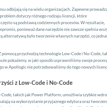
nesu odbijają się na wielu organizacjach. Zapewne prowadz
problem dotyczy różnego rodzaju licencji, które
 często są podstawą codziennych procesów. W rezultacie,
ompromis, ponieważ dane narzędzie nie zawsze spełnia wsz
 alternatywą było tworzenie własnych narzędzi, co jedna
 Z pomocą przychodzą technologie Low-Code i No-Code, tak
kule pokażemy, w jaki sposób usprawniliśmy swoje proces
go w Apollogic nie potrzebowaliśmy do tego nowych licencj
rzyści z Low-Code i No-Code
Code, takich jak Power Platform, umożliwia szybkie wdr
walają na wykorzystanie przyjaznego edytora oraz tworzen