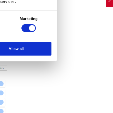
 services.
Marketing
 z
Allow all