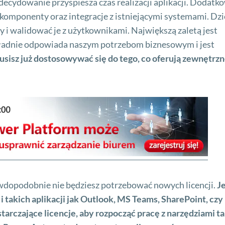
zdecydowanie przyspiesza czas realizacji aplikacji. Dodatk
komponenty oraz integracje z istniejącymi systemami. Dzi
i walidować je z użytkownikami. Największą zaletą jest
okładnie odpowiada naszym potrzebom biznesowym i jest
usisz już dostosowywać się do tego, co oferują zewnętrz
awdopodobnie nie będziesz potrzebować nowych licencji.
Je
i takich aplikacji jak Outlook, MS Teams, SharePoint, czy
arczające licencje, aby rozpocząć pracę z narzędziami t