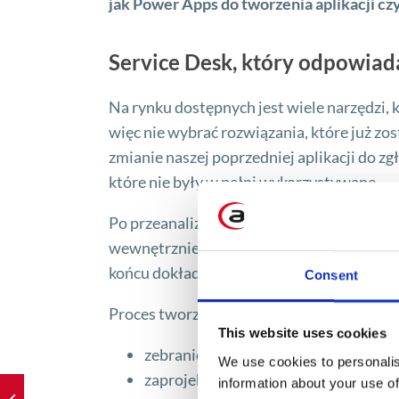
jak Power Apps do tworzenia aplikacji c
Service Desk, który odpowiad
Na rynku dostępnych jest wiele narzędzi, k
więc nie wybrać rozwiązania, które już zo
zmianie naszej poprzedniej aplikacji do z
które nie były w pełni wykorzystywane.
Po przeanalizowaniu dostępnych opcji okaz
wewnętrznie będzie
niższy
niż opłacanie m
końcu dokładnie dostosowany do naszych 
Consent
Proces tworzenia aplikacji trwał dwa tygod
This website uses cookies
zebranie wymagań od biznesu,
We use cookies to personalis
zaprojektowanie frontendu oraz bac
information about your use of