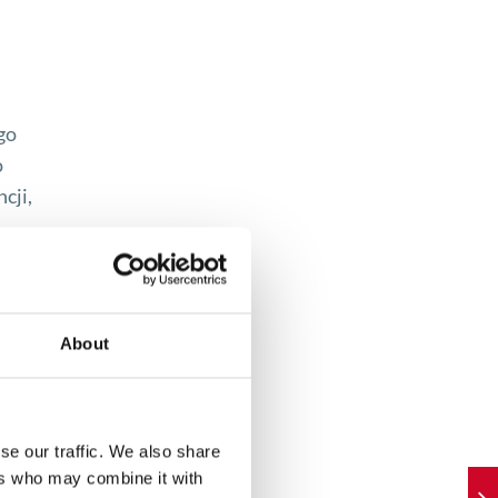
go
o
cji,
e w
About
se our traffic. We also share
ers who may combine it with