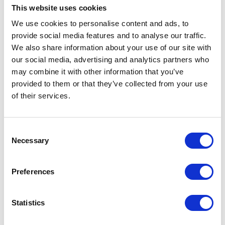
This website uses cookies
We use cookies to personalise content and ads, to
provide social media features and to analyse our traffic.
We also share information about your use of our site with
Zarządzanie danymi o klientach
our social media, advertising and analytics partners who
may combine it with other information that you’ve
w czasie rzeczywistym, co umożliwi
provided to them or that they’ve collected from your use
określenie poziomu zainteresowania,
of their services.
prawdopodobieństwa zakupu, rezygnacji z
produktu lub usługi.
Consent
Necessary
Selection
Zaawansowany system
Preferences
rekomendacji
który z pomocą mechanizmów uczenia
Statistics
maszynowego poleca klientom