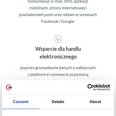
komunikacji: e-mail, SMS, aplikacji
mobilnych, strony internetowej i
powiadomień push oraz reklam w serwisach
Facebook i Google.
Wsparcie dla handlu
elektronicznego
poprzez gromadzenie danych o odbiorcach
z platform e-commerce za pomocą
gotowych integracji, a następnie tworzenie
ujednoliconych profili klientów na
podstawie zebranych informacji.
Consent
Details
About
SAP Marketing Cloud