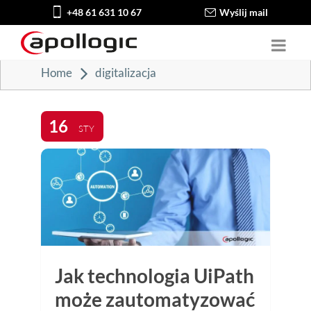
+48 61 631 10 67
Wyślij mail
Home
digitalizacja
16
STY
Jak technologia UiPath
może zautomatyzować