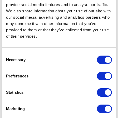
provide social media features and to analyse our traffic.
Accessibility – czy
We also share information about your use of our site with
dostępność cyfrowa to
our social media, advertising and analytics partners who
may combine it with other information that you’ve
tylko obowiązek?
provided to them or that they’ve collected from your use
of their services.
Firmy projektujące aplikacje webowe
powinny brać pod uwagę dostępność od
samego początku procesu projektowania,
Consent
Necessary
aby tworzyć produkty, które są łatwo
Selection
dostępne dla wszystkich użytkowników,
niezależnie od ich indywidualnych potrzeb
Preferences
i ograniczeń.
Statistics
5 min
Marketing