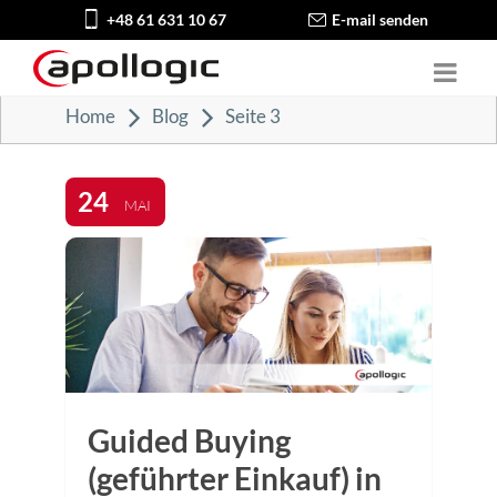
+48 61 631 10 67
E-mail senden
Home
Blog
Seite 3
24
MAI
Guided Buying
(geführter Einkauf) in