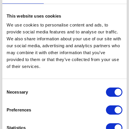
firma ein SAP-Basis-
Team?
This website uses cookies
SAP-Basis ist unter den SAP-
We use cookies to personalise content and ads, to
Dienstleistungen ein selten
provide social media features and to analyse our traffic.
angesprochenes Thema. Es wird gerne
We also share information about your use of our site with
our social media, advertising and analytics partners who
vergessen, wie wichtig dieses Element der
may combine it with other information that you’ve
Architektur ist. Der damit verbundene
provided to them or that they’ve collected from your use
Aufbau erweist sich oftmals als besonders
of their services.
wichtig für Firmen, die zum ersten Mal
eine Implementierung des SAP-Systems
Consent
vornehmen möchten.
Necessary
Selection
3 min
Preferences
15
Statistics