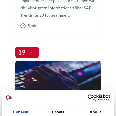
implementieren? Speziell für Sie haben wir
die wichtigsten Informationen über SAP-
Trends für 2018 gesammelt.
5 min
19
FEB.
Warum braucht ihre
Consent
Details
About