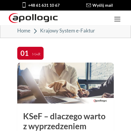
+48 61 631 10 67
Wyślij mail
Home
Krajowy System e-Faktur
01
MAR
KSeF – dlaczego warto
z wyprzedzeniem