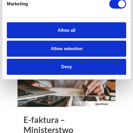
Marketing
przedsiębiorcy będą dobrowolnie
korzystać z tego rozwiązania.
2 min
Allow all
Allow selection
23
CZE
Deny
E-faktura –
Ministerstwo