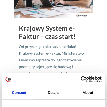
Krajowy System e-
Faktur – czas start!
Od przyszłego roku zacznie działać
Krajowy System e-Faktur. Ministerstwo
Finansów zaprasza do jego testowania
podmioty zajmujące się budową i
rozwojem oprogramowania do
fakturowania. Korzystanie z e-faktury
stanie się obligatoryjne od 2023 roku.
Consent
Details
About
2 min