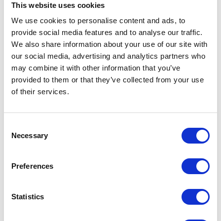
This website uses cookies
We use cookies to personalise content and ads, to
01
WRZ
provide social media features and to analyse our traffic.
We also share information about your use of our site with
our social media, advertising and analytics partners who
may combine it with other information that you’ve
provided to them or that they’ve collected from your use
of their services.
Consent
KSeF przyjęty przez
Necessary
Selection
Radę Ministrów
Preferences
Rada Ministrów przyjęła projekt zmian do
ustawy VAT wprowadzający Krajowy
Statistics
System e-Faktur. W pierwszej fazie
wdrażania e-faktury, polscy